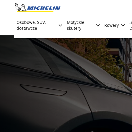
Go to page content
Go to page navigation
Osobowe, SUV,
Motyckle i
I
Rowery
dostawcze
skutery
D