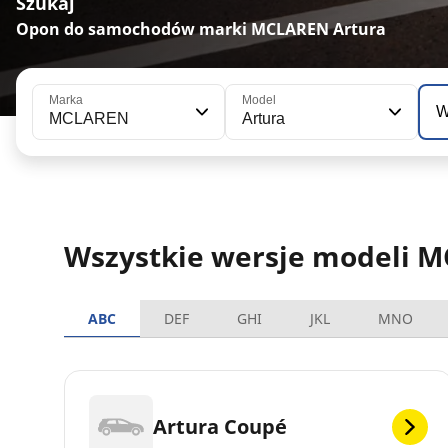
Szukaj
Opon do samochodów marki MCLAREN Artura
Marka
Model
W
MCLAREN
Artura
Wszystkie wersje modeli 
ABC
DEF
GHI
JKL
MNO
Artura Coupé