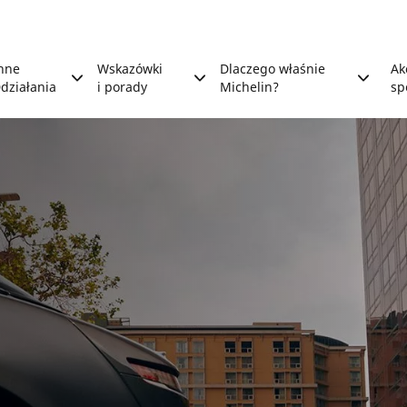
nne
Wskazówki
Dlaczego właśnie
Ak
działania
i porady
Michelin?
sp