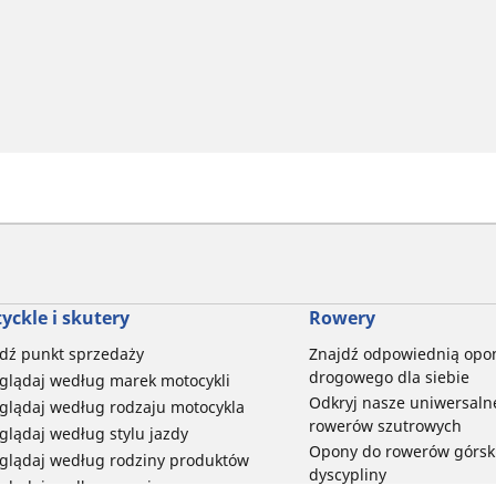
yckle i skutery
Rowery
dź punkt sprzedaży
Znajdź odpowiednią opo
drogowego dla siebie
glądaj według marek motocykli
Odkryj nasze uniwersaln
glądaj według rodzaju motocykla
rowerów szutrowych
glądaj według stylu jazdy
Opony do rowerów górski
glądaj według rodziny produktów
dyscypliny
glądaj według rozmiaru opon