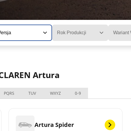
ersja
Rok Produkcji
Wariant
MCLAREN Artura
PQRS
TUV
WXYZ
0-9
Artura Spider