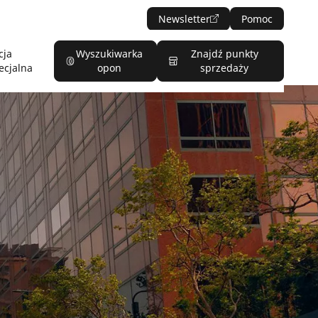
Newsletter
Pomoc
cja
Wyszukiwarka
Znajdź punkty
ecjalna
opon
sprzedaży