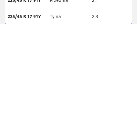
225/45 R 17 91Y
Przednia
2.1
225/45 R 17 91Y
Tylna
2.3
Informacje prawne
Podane wartości nośności i/lub prędkości mogą nieznacznie
różnić się od wartości odnoszących się do oryginalnego
rozmiaru podanych na etykiecie pojazdu. Wykwalifikowany
sprzedawca opon pomoże Ci ustalić, czy:
1. Indeks nośności i/lub prędkości opon zamiennych różni się
od parametrów opon oryginalnych.
2. Ciśnienie w oponach powinno zostać dostosowane do
proponowanego rozmiaru alternatywnego.