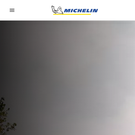
Go to page content
Go to page navigation