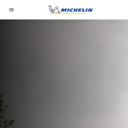
Go to page content
Go to page navigation