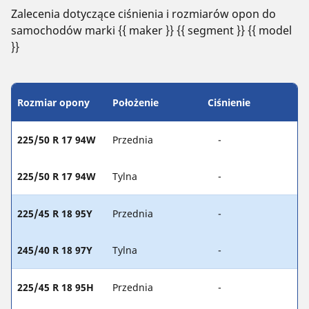
Zalecenia dotyczące ciśnienia i rozmiarów opon do
samochodów marki {{ maker }} {{ segment }} {{ model
}}
Rozmiar opony
Położenie
Ciśnienie
225/50 R 17 94W
Przednia
-
225/50 R 17 94W
Tylna
-
225/45 R 18 95Y
Przednia
-
245/40 R 18 97Y
Tylna
-
225/45 R 18 95H
Przednia
-