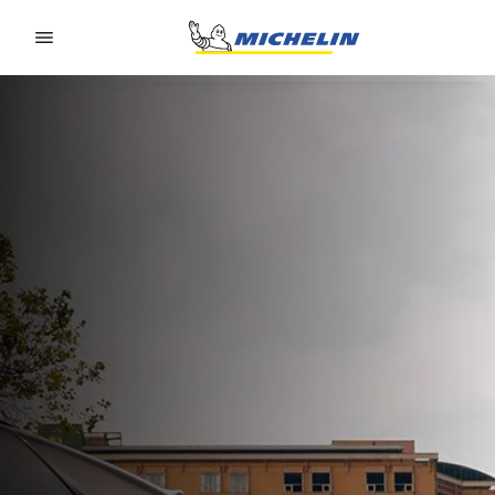
Go to page content
Go to page navigation