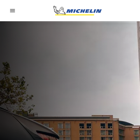
Go to page content
Go to page navigation