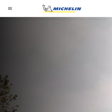
Go to page content
Go to page navigation