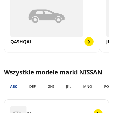
QASHQAI
JU
Wszystkie modele marki NISSAN
ABC
DEF
GHI
JKL
MNO
PQR