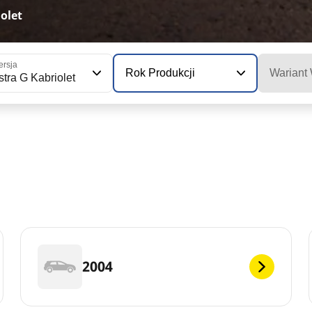
olet
rsja
Rok Produkcji
Wariant
stra G Kabriolet
2004