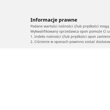
Informacje prawne
Podane wartości nośności i/lub prędkości mogą 
Wykwalifikowany sprzedawca opon pomoże Ci ust
1. Indeks nośności i/lub prędkości opon zamien
2. Ciśnienie w oponach powinno zostać dostos
/
Astra
Astra G Kabriolet