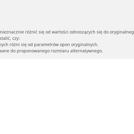
nieznacznie różnić się od wartości odnoszących się do oryginalne
alić, czy:
nych różni się od parametrów opon oryginalnych.
owane do proponowanego rozmiaru alternatywnego.
Twoja konfiguracja