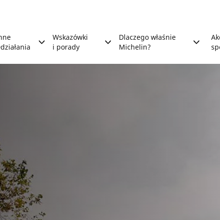
nne
Wskazówki
Dlaczego właśnie
Ak
działania
i porady
Michelin?
sp