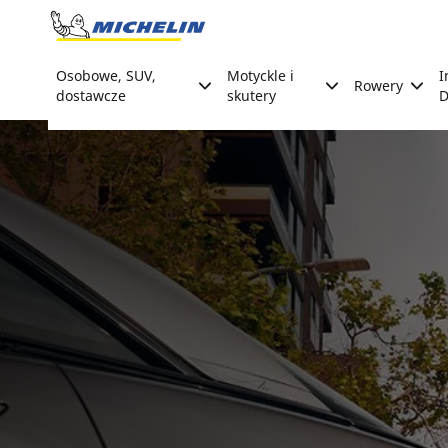
Go to page content
Go to page navigation
Osobowe, SUV,
Motyckle i
I
Rowery
dostawcze
skutery
D