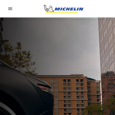
Go to page content
Go to page navigation