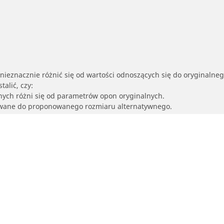
nieznacznie różnić się od wartości odnoszących się do oryginalne
alić, czy:
nych różni się od parametrów opon oryginalnych.
owane do proponowanego rozmiaru alternatywnego.
Twoja konfiguracja