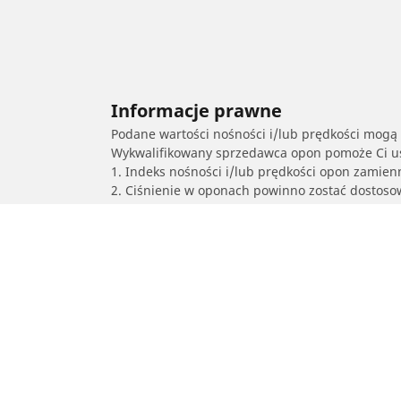
Informacje prawne
Podane wartości nośności i/lub prędkości mogą 
Wykwalifikowany sprzedawca opon pomoże Ci ust
1. Indeks nośności i/lub prędkości opon zamien
2. Ciśnienie w oponach powinno zostać dostos
/
911 Type 993
993 Carrera