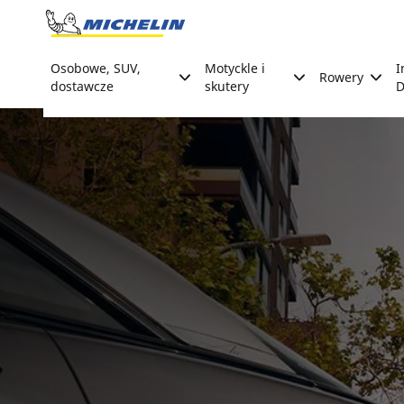
Go to page content
Go to page navigation
Osobowe, SUV,
Motyckle i
I
Rowery
dostawcze
skutery
D