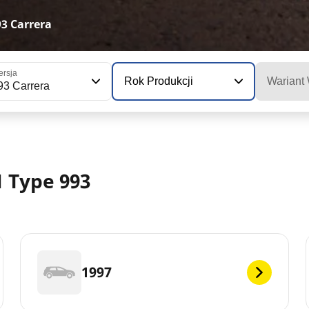
3 Carrera
rsja
Rok Produkcji
Wariant
93 Carrera
 Type 993
1997