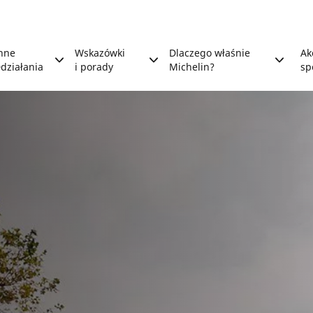
nne
Wskazówki
Dlaczego właśnie
Ak
działania
i porady
Michelin?
sp