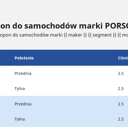
opon do samochodów marki PORSC
 opon do samochodów marki {{ maker }} {{ segment }} {{ mo
Położenie
Ciśni
Przednia
2.5
Tylna
2.5
Przednia
2.5
Tylna
2.5