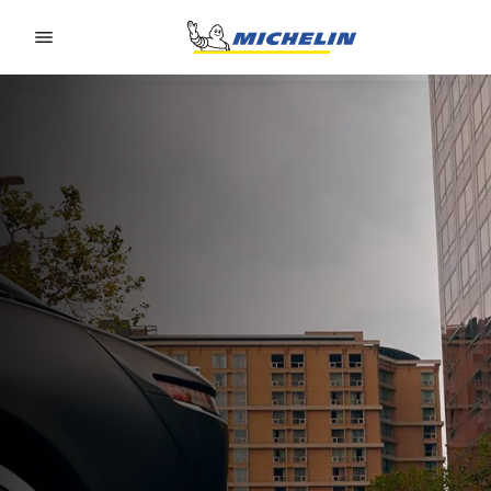
Go to page content
Go to page navigation