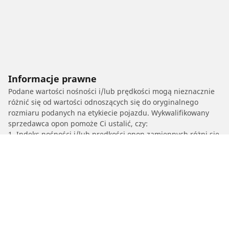
Informacje prawne
Podane wartości nośności i/lub prędkości mogą nieznacznie
różnić się od wartości odnoszących się do oryginalnego
rozmiaru podanych na etykiecie pojazdu. Wykwalifikowany
sprzedawca opon pomoże Ci ustalić, czy:
1. Indeks nośności i/lub prędkości opon zamiennych różni się
od parametrów opon oryginalnych.
2. Ciśnienie w oponach powinno zostać dostosowane do
proponowanego rozmiaru alternatywnego.
/
911 Type 993
993 Turbo S Kabriolet