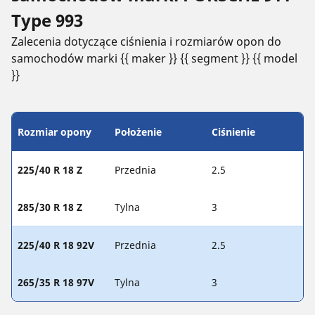
Type 993
Zalecenia dotyczące ciśnienia i rozmiarów opon do
samochodów marki {{ maker }} {{ segment }} {{ model
}}
Rozmiar opony
Położenie
Ciśnienie
225/40 R 18 Z
Przednia
2.5
285/30 R 18 Z
Tylna
3
225/40 R 18 92V
Przednia
2.5
265/35 R 18 97V
Tylna
3