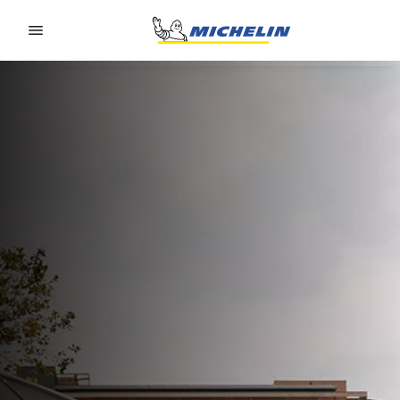
Go to page content
Go to page navigation