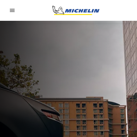
Go to page content
Go to page navigation