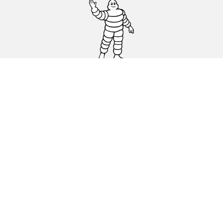
Osobowe, SUV, dostawcze
Motyckle i skutery
Rowery
Znajdź punkty sprzedaży
Porada