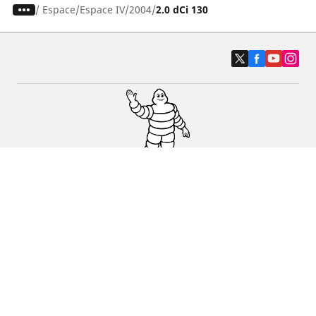
/
Espace
Espace IV
2004
2.0 dCi 130
Osobowe, SUV, dostawcze
Motyckle i skutery
Rowery