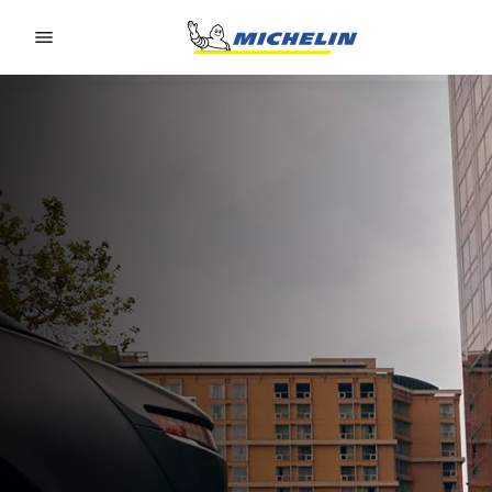
Go to page content
Go to page navigation