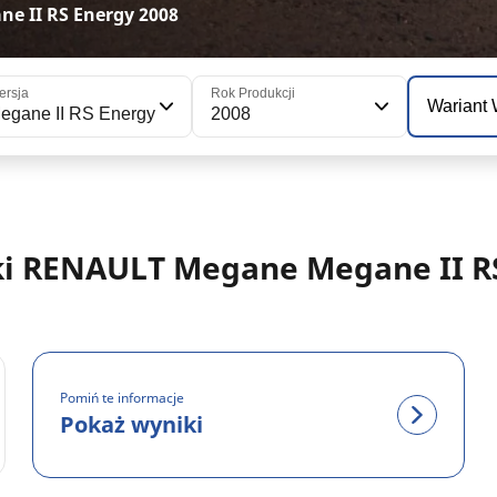
 II RS Energy 2008
ersja
Rok Produkcji
Wariant
egane II RS Energy
2008
 RENAULT Megane Megane II RS 
Pomiń te informacje
Pokaż wyniki