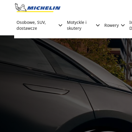
Go to page content
Go to page navigation
Osobowe, SUV,
Motyckle i
I
Rowery
dostawcze
skutery
D