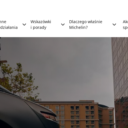
nne
Wskazówki
Dlaczego właśnie
Ak
działania
i porady
Michelin?
sp