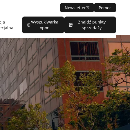
Newsletter
Pomoc
cja
Wyszukiwarka
Znajdź punkty
ecjalna
opon
sprzedaży