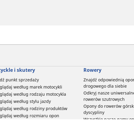
yckle i skutery
Rowery
dź punkt sprzedaży
Znajdź odpowiednią opo
drogowego dla siebie
glądaj według marek motocykli
Odkryj nasze uniwersaln
glądaj według rodzaju motocykla
rowerów szutrowych
glądaj według stylu jazdy
Opony do rowerów górski
glądaj według rodziny produktów
dyscypliny
glądaj według rozmiaru opon
Wszystkie nasze gamy o
elektrycznych
Opony do roweru miejski