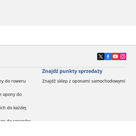
Znajdź punkty sprzedaży
ny do roweru
Znajdź sklep z oponami samochodowymi
e opony do
ch do każdej
pon do rowerów
ego: