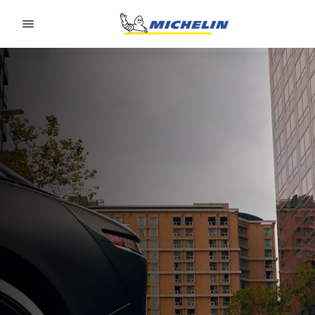
Go to page content
Go to page navigation