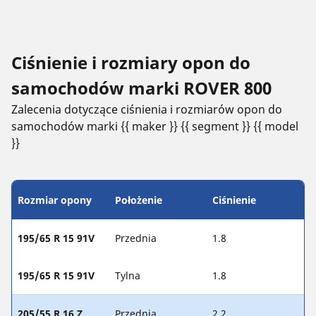
Ciśnienie i rozmiary opon do
samochodów marki ROVER 800
Zalecenia dotyczące ciśnienia i rozmiarów opon do
samochodów marki {{ maker }} {{ segment }} {{ model
}}
Rozmiar opony
Położenie
Ciśnienie
195/65 R 15 91V
Przednia
1.8
195/65 R 15 91V
Tylna
1.8
205/55 R 16 Z
Przednia
2.2