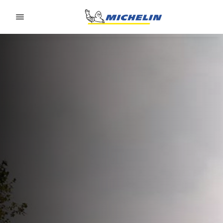
Go to page content
Go to page navigation