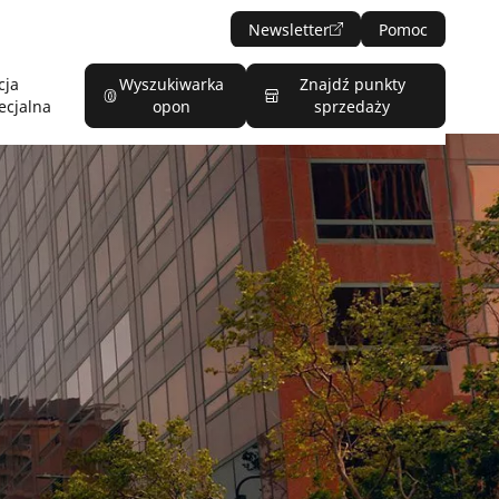
Newsletter
Pomoc
cja
Wyszukiwarka
Znajdź punkty
ecjalna
opon
sprzedaży