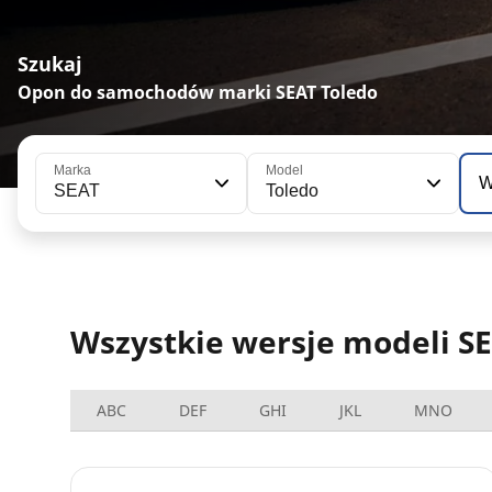
Szukaj
Opon do samochodów marki SEAT Toledo
Marka
Model
W
SEAT
Toledo
Wszystkie wersje modeli S
ABC
DEF
GHI
JKL
MNO