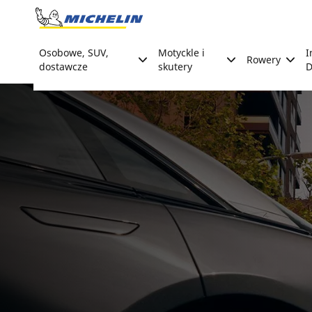
Go to page content
Go to page navigation
Osobowe, SUV,
Motyckle i
I
Rowery
dostawcze
skutery
D