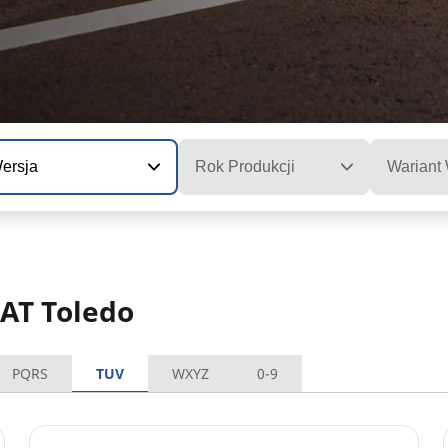
ersja
Rok Produkcji
Wariant
EAT Toledo
PQRS
TUV
WXYZ
0-9