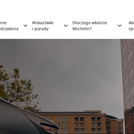
nne
Wskazówki
Dlaczego właśnie
Ak
działania
i porady
Michelin?
sp