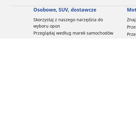
Osobowe, SUV, dostawcze
Mot
Skorzystaj z naszego narzędzia do
Znaj
wyboru opon
Prze
Przeglądaj według marek samochodów
Prze
Przeglądaj według stylu jazdy
Prze
Przeglądaj według rodzaju pojazdu
Prze
Przeglądaj według pory roku
Prze
Przeglądaj według rodziny produktów
Przeglądaj według rozmiaru opon
Porada
Pomoc i wsparcie
Często zadawane pytania – samochody
Często zadawane pytania – motocykle
Często zadawane pytania – rowery
Newsletter