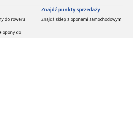
Znajdź punkty sprzedaży
ny do roweru
Znajdź sklep z oponami samochodowymi
e opony do
ch do każdej
pon do rowerów
ego:
ć
ny