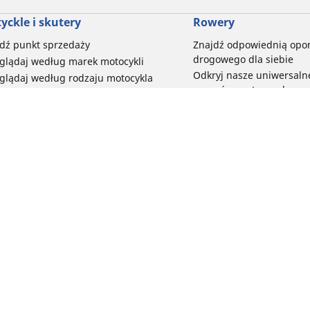
yckle i skutery
Rowery
dź punkt sprzedaży
Znajdź odpowiednią opo
drogowego dla siebie
glądaj według marek motocykli
Odkryj nasze uniwersaln
glądaj według rodzaju motocykla
rowerów szutrowych
glądaj według stylu jazdy
Opony do rowerów górski
glądaj według rodziny produktów
dyscypliny
glądaj według rozmiaru opon
Wszystkie nasze gamy o
elektrycznych
Opony do roweru miejski
Twoja konfiguracja
bezpieczeństwo i trwałoś
Przeglądaj wszystkie opo