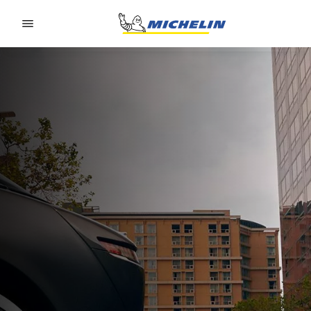
Go to page content
Go to page navigation