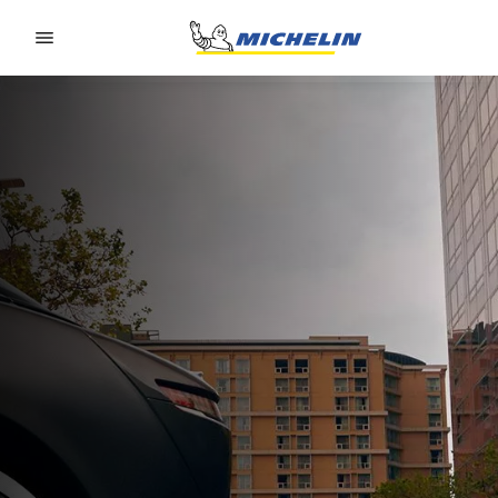
Go to page content
Go to page navigation