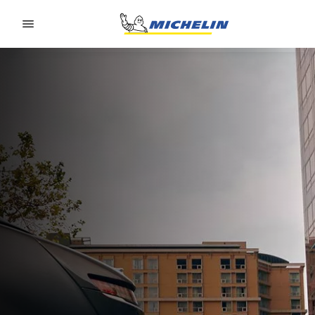
Go to page content
Go to page navigation