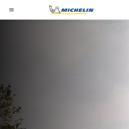
Go to page content
Go to page navigation