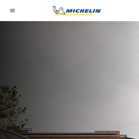
Go to page content
Go to page navigation