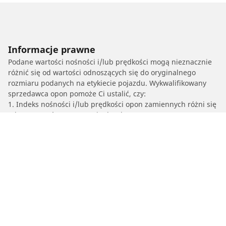
Informacje prawne
Podane wartości nośności i/lub prędkości mogą nieznacznie
różnić się od wartości odnoszących się do oryginalnego
rozmiaru podanych na etykiecie pojazdu. Wykwalifikowany
sprzedawca opon pomoże Ci ustalić, czy:
1. Indeks nośności i/lub prędkości opon zamiennych różni się
od parametrów opon oryginalnych.
2. Ciśnienie w oponach powinno zostać dostosowane do
proponowanego rozmiaru alternatywnego.
/
Sx4
SX4 (4X4)
2012