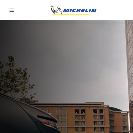
Go to page content
Go to page navigation