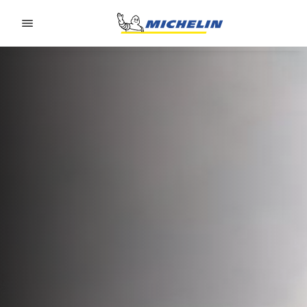
Go to page content
Go to page navigation