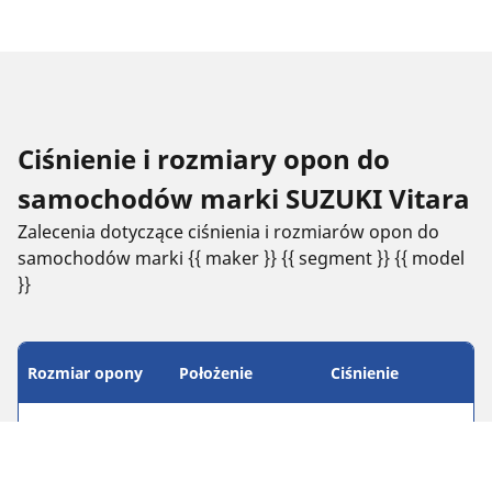
Ciśnienie i rozmiary opon do
samochodów marki SUZUKI Vitara
Zalecenia dotyczące ciśnienia i rozmiarów opon do
samochodów marki {{ maker }} {{ segment }} {{ model
}}
Rozmiar opony
Położenie
Ciśnienie
195/80 R 15 96S
Przednia
1.8
195/80 R 15 96S
Tylna
1.8