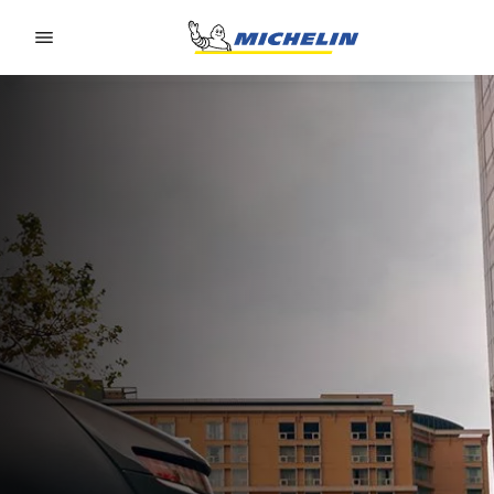
Go to page content
Go to page navigation