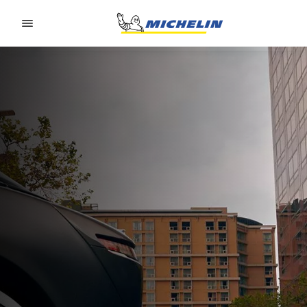
Go to page content
Go to page navigation