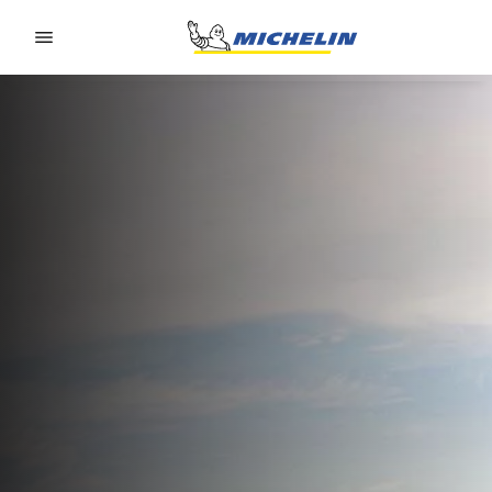
Go to page content
Go to page navigation