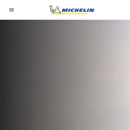
Go to page content
Go to page navigation