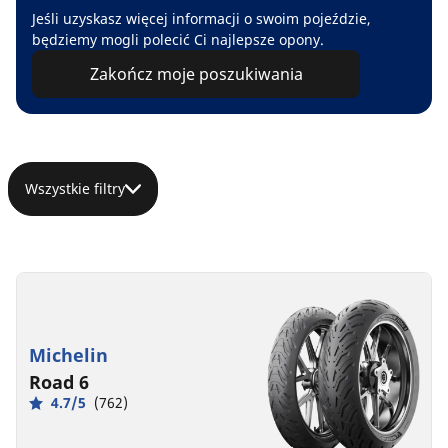
Jeśli uzyskasz więcej informacji o swoim pojeździe,
będziemy mogli polecić Ci najlepsze opony.
Zakończ moje poszukiwania
Wszystkie filtry
Michelin
Road 6
4.7/5
(762)