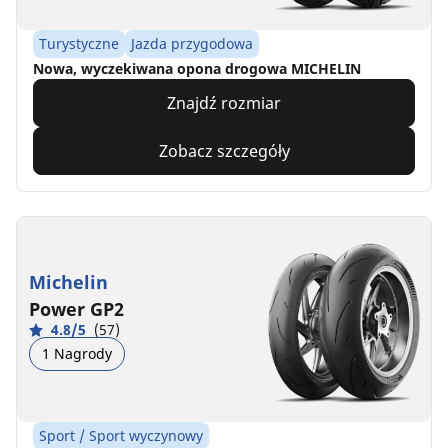
Turystyczne
Jazda przygodowa
Nowa, wyczekiwana opona drogowa MICHELIN
Znajdź rozmiar
Zobacz szczegóły
Michelin
Power GP2
4.8/5
(57)
1 Nagrody
Sport / Sport wyczynowy