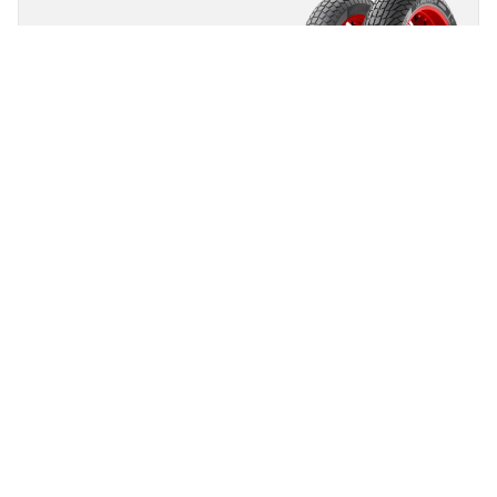
Michelin
Power Supermoto
Rain
Wyścigi / Tor
Niedopuszczona do ruchu drogowego
Opona do wyścigów supermoto, nawet podczas
deszczu
Znajdź rozmiar
Zobacz szczegóły