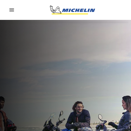
Go to page content
Go to page navigation