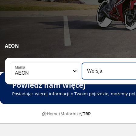
AEON
Marka
Wersja
AEON
Powiedz nam więcej
Posiadając więcej informacji o Twoim pojeździe, możemy pole
Home
Motorbike
TRP