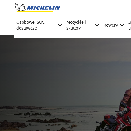
Go to page content
Go to page navigation
Osobowe, SUV,
Motyckle i
I
Rowery
dostawcze
skutery
D