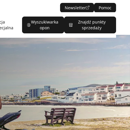
Newsletter
Pomoc
cja
Wyszukiwarka
Znajdź punkty
ecjalna
opon
sprzedaży