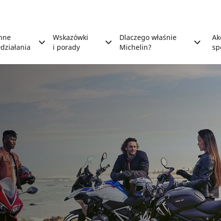
nne
Wskazówki
Dlaczego właśnie
Ak
działania
i porady
Michelin?
sp