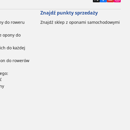
Znajdź punkty sprzedaży
ny do roweru
Znajdź sklep z oponami samochodowymi
e opony do
ch do każdej
pon do rowerów
ego:
ć
ny