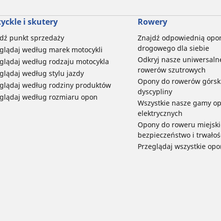
yckle i skutery
Rowery
dź punkt sprzedaży
Znajdź odpowiednią opo
drogowego dla siebie
glądaj według marek motocykli
Odkryj nasze uniwersaln
glądaj według rodzaju motocykla
rowerów szutrowych
glądaj według stylu jazdy
Opony do rowerów górski
glądaj według rodziny produktów
dyscypliny
glądaj według rozmiaru opon
Wszystkie nasze gamy o
elektrycznych
Opony do roweru miejski
bezpieczeństwo i trwałoś
Przeglądaj wszystkie opo