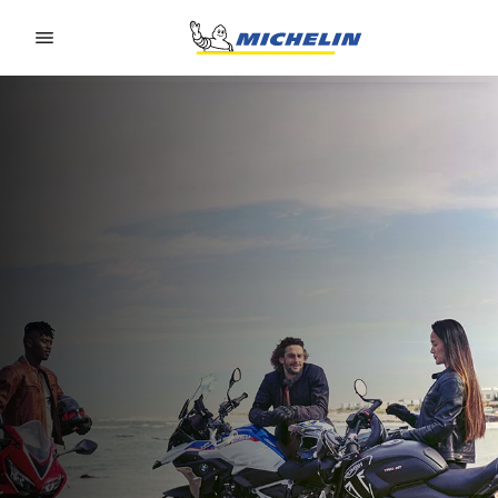
Go to page content
Go to page navigation