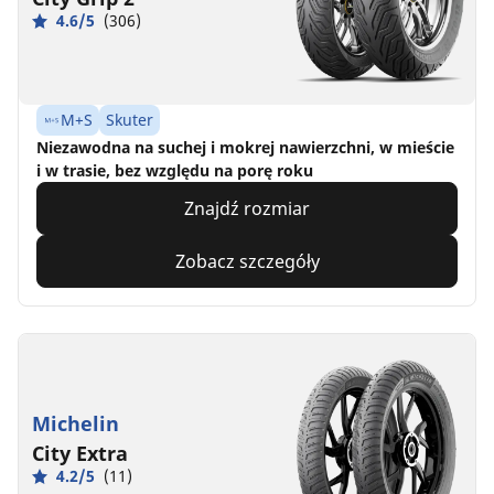
4.6/5
(306)
M+S
Skuter
Niezawodna na suchej i mokrej nawierzchni, w mieście
i w trasie, bez względu na porę roku
Znajdź rozmiar
Zobacz szczegóły
Michelin
City Extra
4.2/5
(11)