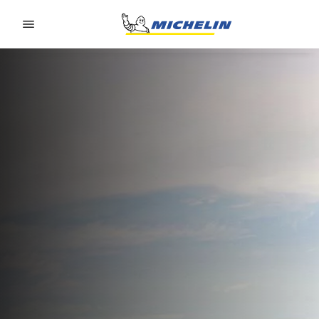
Go to page content
Go to page navigation