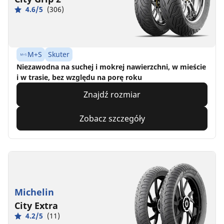
4.6/5
(306)
M+S
Skuter
Niezawodna na suchej i mokrej nawierzchni, w mieście
i w trasie, bez względu na porę roku
Znajdź rozmiar
Zobacz szczegóły
Michelin
City Extra
4.2/5
(11)