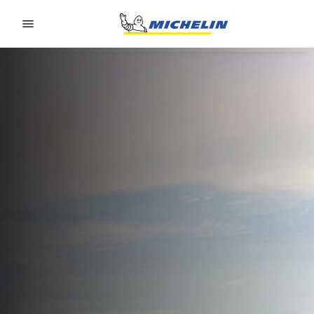
Go to page content
Go to page navigation