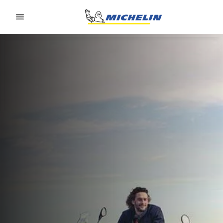
Go to page content
Go to page navigation