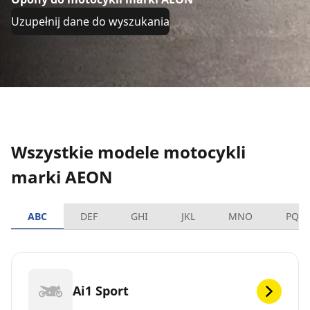
Uzupełnij dane do wyszukania
Wszystkie modele motocykli
marki AEON
ABC
DEF
GHI
JKL
MNO
PQR
Ai1 Sport