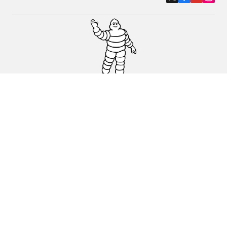
Osobowe, SUV, dostawcze
Motyckle i skutery
Rowery
Znajdź punkty sprzedaży
Porada