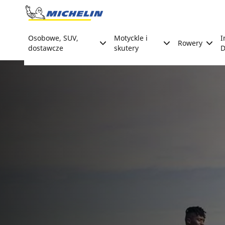
Go to page content
Go to page navigation
Osobowe, SUV,
Motyckle i
I
Rowery
dostawcze
skutery
D