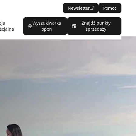
Newsletter
Pomoc
cja
Wyszukiwarka
Znajdź punkty
ecjalna
opon
sprzedaży