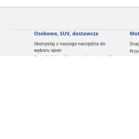
Osobowe, SUV, dostawcze
Mot
Skorzystaj z naszego narzędzia do
Znaj
wyboru opon
Prze
Przeglądaj według marek samochodów
Prze
Przeglądaj według stylu jazdy
Prze
Przeglądaj według rodzaju pojazdu
Prze
Przeglądaj według pory roku
Prze
Przeglądaj według rodziny produktów
Przeglądaj według rozmiaru opon
Porada
Pomoc i wsparcie