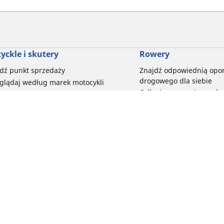
yckle i skutery
Rowery
dź punkt sprzedaży
Znajdź odpowiednią opo
drogowego dla siebie
glądaj według marek motocykli
Odkryj nasze uniwersaln
glądaj według rodzaju motocykla
rowerów szutrowych
glądaj według stylu jazdy
Opony do rowerów górski
glądaj według rodziny produktów
dyscypliny
glądaj według rozmiaru opon
Wszystkie nasze gamy o
elektrycznych
Twoja konfiguracja
Opony do roweru miejski
bezpieczeństwo i trwałoś
Przeglądaj wszystkie opo