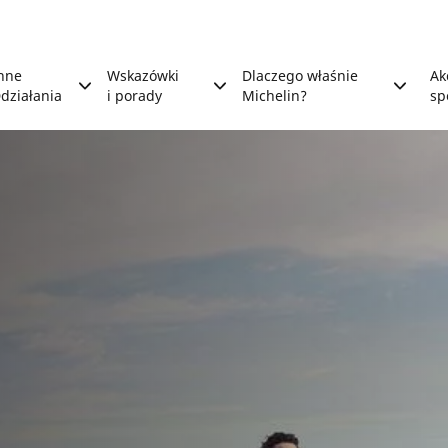
nne
Wskazówki
Dlaczego właśnie
Ak
działania
i porady
Michelin?
sp