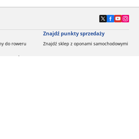
Znajdź punkty sprzedaży
ny do roweru
Znajdź sklep z oponami samochodowymi
e opony do
ch do każdej
pon do rowerów
ego:
ć
ny