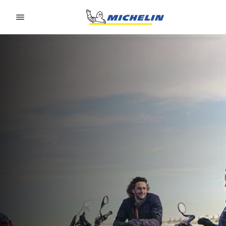
Go to page content
Go to page navigation