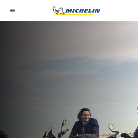
Go to page content
Go to page navigation