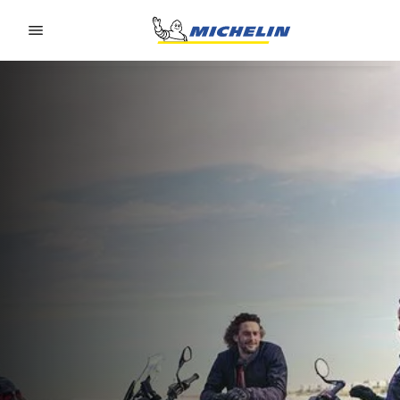
Go to page content
Go to page navigation