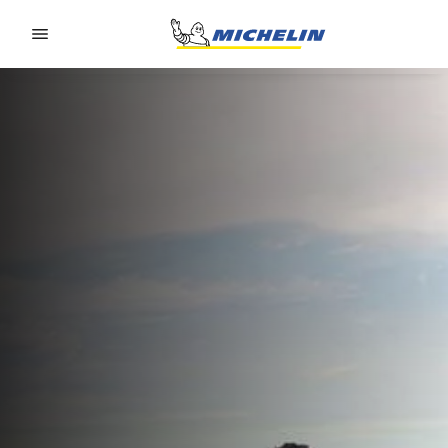
Go to page content
Go to page navigation