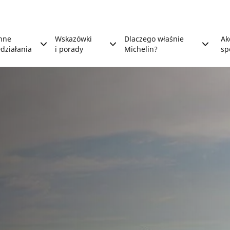
nne
Wskazówki
Dlaczego właśnie
Ak
działania
i porady
Michelin?
sp