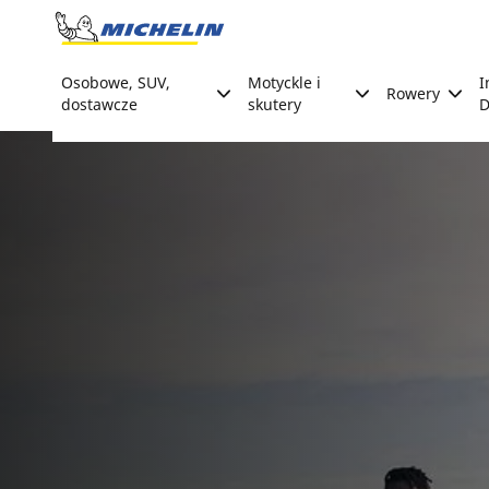
Go to page content
Go to page navigation
Osobowe, SUV,
Motyckle i
I
Rowery
dostawcze
skutery
D