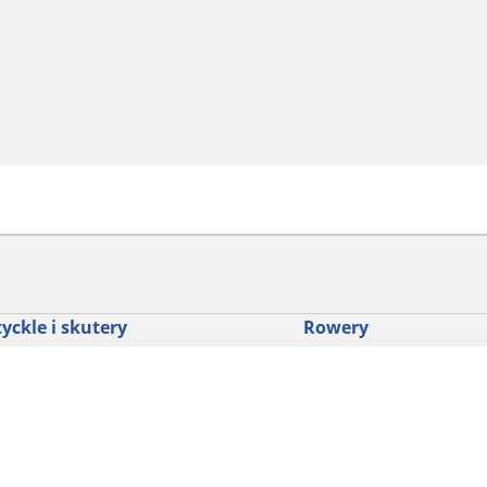
yckle i skutery
Rowery
dź punkt sprzedaży
Znajdź odpowiednią opo
drogowego dla siebie
glądaj według marek motocykli
Odkryj nasze uniwersaln
glądaj według rodzaju motocykla
rowerów szutrowych
glądaj według stylu jazdy
Opony do rowerów górski
glądaj według rodziny produktów
dyscypliny