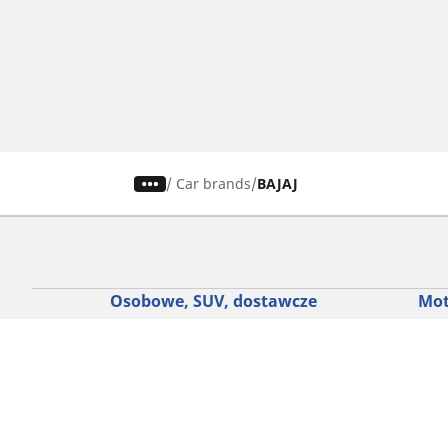
/
Car brands
BAJAJ
Osobowe, SUV, dostawcze
Mot
Skorzystaj z naszego narzędzia do
Znaj
wyboru opon
Prze
Przeglądaj według marek samochodów
Prze
Przeglądaj według stylu jazdy
Prze
Przeglądaj według rodzaju pojazdu
Prze