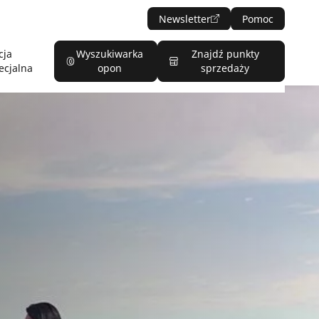
Newsletter
Pomoc
cja
Wyszukiwarka
Znajdź punkty
ecjalna
opon
sprzedaży