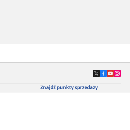
Znajdź punkty sprzedaży
ny do roweru
Znajdź sklep z oponami samochodowymi
e opony do
ch do każdej