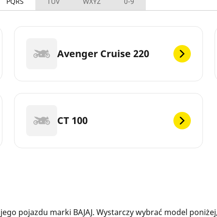
PQRS
TUV
WXYZ
0-9
Avenger Cruise 220
CT 100
ego pojazdu marki BAJAJ. Wystarczy wybrać model poniżej,