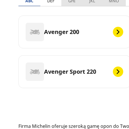
ABC
DEF
GHI
JKL
MNO
Avenger 200
Avenger Sport 220
Firma Michelin oferuje szeroką gamę opon do Twoj