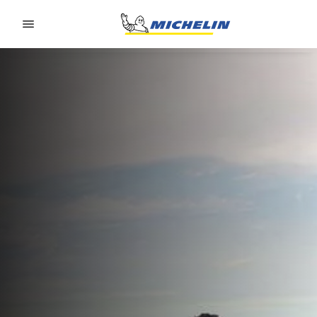
Go to page content
Go to page navigation