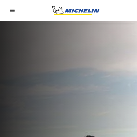
Go to page content
Go to page navigation