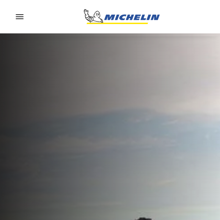
Go to page content
Go to page navigation