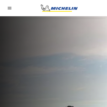
Go to page content
Go to page navigation