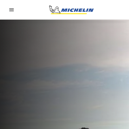
Go to page content
Go to page navigation