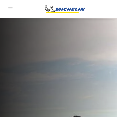
Go to page content
Go to page navigation