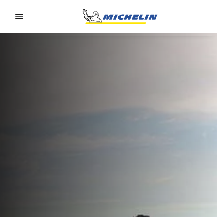
Go to page content
Go to page navigation