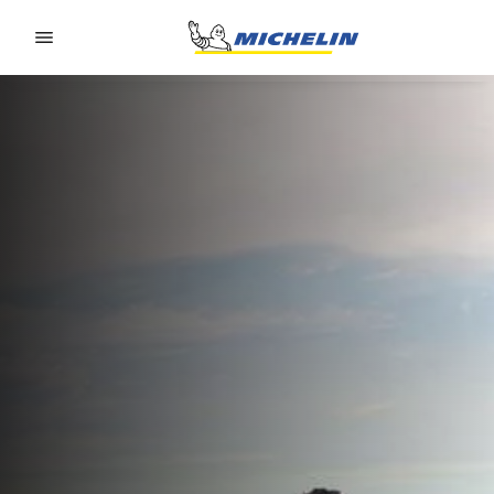
Go to page content
Go to page navigation