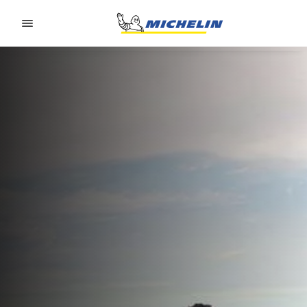
Go to page content
Go to page navigation