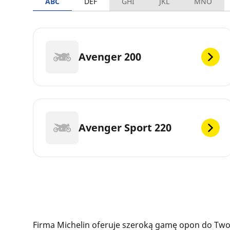
ABC
DEF
GHI
JKL
MNO
Avenger 200
Avenger Sport 220
Firma Michelin oferuje szeroką gamę opon do Twoj