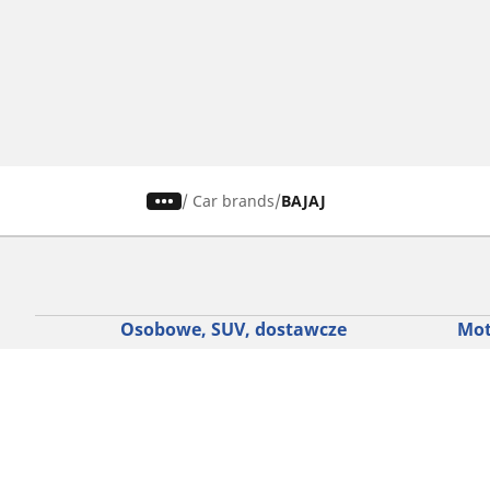
/
Car brands
BAJAJ
Osobowe, SUV, dostawcze
Mot
Skorzystaj z naszego narzędzia do
Znaj
wyboru opon
Prze
Przeglądaj według marek samochodów
Prze
Przeglądaj według stylu jazdy
Prze
Przeglądaj według rodzaju pojazdu
Prze