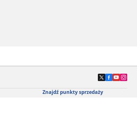
Znajdź punkty sprzedaży
ny do roweru
Znajdź sklep z oponami samochodowymi
e opony do
ch do każdej