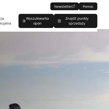
Newsletter
Pomoc
cja
Wyszukiwarka
Znajdź punkty
ecjalna
opon
sprzedaży