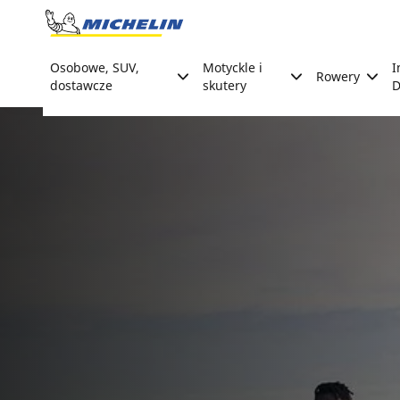
Go to page content
Go to page navigation
Osobowe, SUV,
Motyckle i
I
Rowery
dostawcze
skutery
D