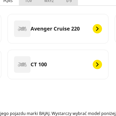
PQRS
TUV
WXYZ
0-9
Avenger Cruise 220
CT 100
ego pojazdu marki BAJAJ. Wystarczy wybrać model poniżej,