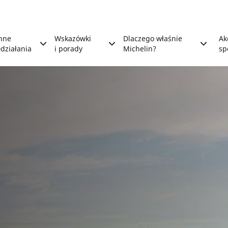
nne
Wskazówki
Dlaczego właśnie
Ak
działania
i porady
Michelin?
sp