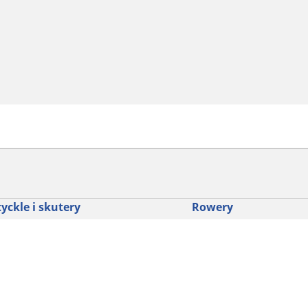
yckle i skutery
Rowery
dź punkt sprzedaży
Znajdź odpowiednią opo
drogowego dla siebie
glądaj według marek motocykli
Odkryj nasze uniwersaln
glądaj według rodzaju motocykla
rowerów szutrowych
glądaj według stylu jazdy
Opony do rowerów górski
glądaj według rodziny produktów
dyscypliny